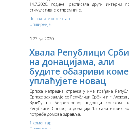
14.7.2020. године, расписала други интерни п
стимулативне отпремнине.
Пошаљите коментар
Опширније...
23 јул 2020
Хвала Републици Срби
на донацијама, али
будите обазриви коме
уплаћујете новац
Српска напредна странка у име грађана Републ
Српске захваљује се Републици Србији и г. Алексан
Вучићу на безрезервној подршци српском н
Републици Српској и донацији 15 санитетских в
потребе домова здравља.
1 коментар
Опширније...