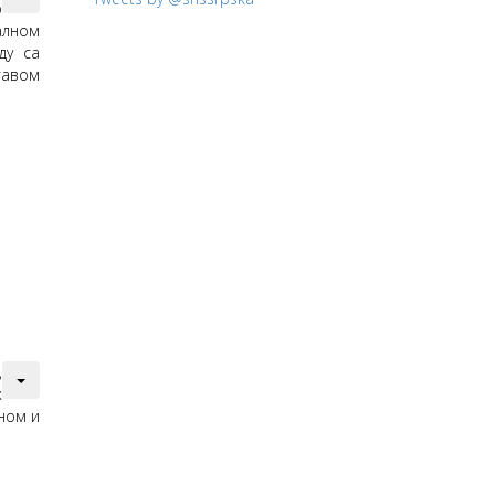
о
алном
ду са
авом
,
х
ном и