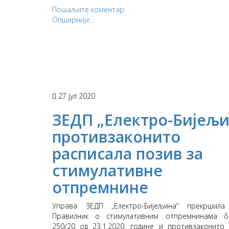
Пошаљите коментар
Опширније...
27 јул 2020
ЗЕДП „Електро-Бијељи
противзаконито
расписала позив за
стимулативне
отпремнине
Управа ЗЕДП „Електро-Бијељина“ прекршила
Правилник о стимулативним отпремнинама б
250/20 од 23.1.2020. године и противзаконито 