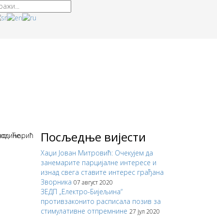
Посљедње вијести
одине...
.
љко Ћорић
Хаџи Јован Митровић: Очекујем да
занемарите парцијалне интересе и
изнад свега ставите интерес грађана
Зворника
07 август 2020
ЗЕДП „Електро-Бијељина“
противзаконито расписала позив за
стимулативне отпремнине
27 јул 2020