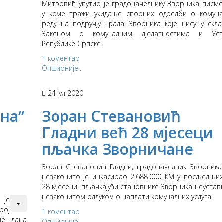
Митровић упутио је градоначелнику Зворника писм
у коме тражи укидање спорних одредби о комун
реду на подручју Града Зворника које нису у скла
Законом о комуналним дјелатностима и Уст
Републике Српске.
1 коментар
Опширније...
24 јул 2020
на“
Зоран Стевановић
Гладни већ 28 мјесеци
пљачка Зворничане
Зоран Стевановић Гладни, градоначелник Зворника
незаконито је инкасирао 2.688.000 КМ у посљедњи
28 мјесеци, пљачкајући становнике Зворника неустав
незаконитом одлуком о наплати комуналних услуга.
 је
рој
1 коментар
је, дана
Опширније...