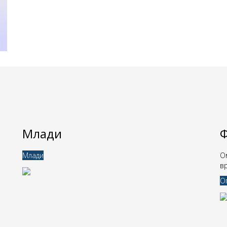
Млади
Ф
Млади
О
в
Оп