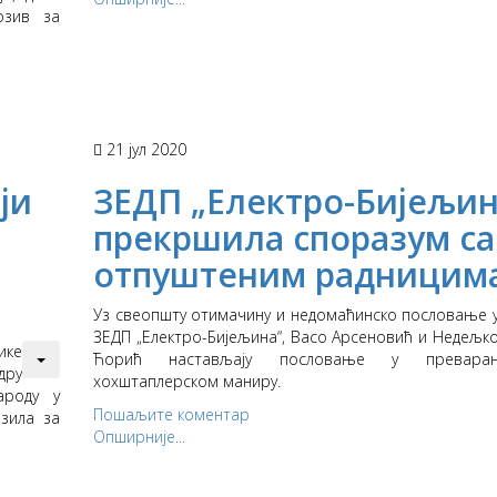
озив за
21 јул 2020
ји
ЗЕДП „Електро-Бијељин
прекршила споразум са
отпуштеним радницим
Уз свеопшту отимачину и недомаћинско пословање 
ЗЕДП „Електро-Бијељина“, Васо Арсеновић и Недељк
ике
Ћорић настављају пословање у преварант
дру
хохштаплерском маниру.
ароду у
Пошаљите коментар
озила за
Опширније...