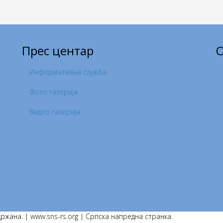
Прес центар
О
Информативна служба
Фото галерија
Видео галерија
ржана. | www.sns-rs.org | Српска напредна странка.