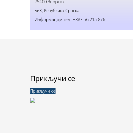
75400 Зворник
БиХ, Република Српска
Информације тел.: +387 56 215 876
Прикључи се
Прикључи се