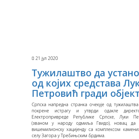
21 јул 2020
Тужилаштво да устан
од којих средстава Лу
Петровић гради објек
Српска напредна странка очекује од тужилаштва
покрене истрагу и утврди одакле директ
Електропривреде Републике Српске, Луки Пе
(званом у народу одмиља Гвидо), новац да 
вишемилионску хацијенду са комплексом камени
селу Загора у Требињским брдима.