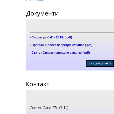
Документи
- Споразум СзП - 2018. (.pdf)
- Програм Српске напредне странке (.pdf)
- Статут Српске напредне странке (.pdf)
Сва документа
Контакт
Светог Саве 27ц (З-14)