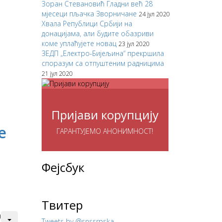
Зоран Стевановић Гладни већ 28
мјесеци пљачка Зворничане
24 јул 2020
Хвала Републици Србији на
донацијама, али будите обазриви
коме уплаћујете новац
23 јул 2020
ЗЕДП „Електро-Бијељина“ прекршила
споразум са отпуштеним радницима
21 јул 2020
Пријави корупцију
е
ГАРАНТУЈЕМО АНОНИМНОСТ!
Фејсбук
Твитер
н
Tweets by @snssrpska