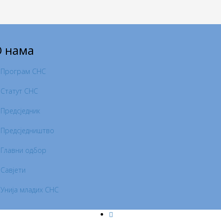
 нама
Програм СНС
Статут СНС
Предсједник
Предсједништво
Главни одбор
Савјети
Унија младих СНС