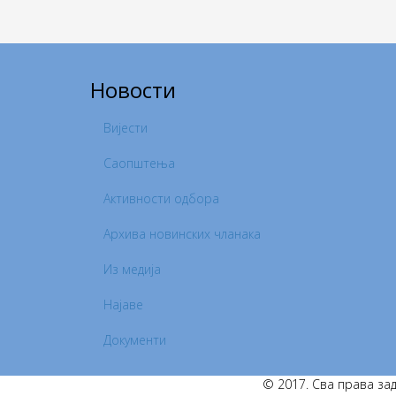
Новости
Вијести
Саопштења
Активности одбора
Архива новинских чланака
Из медија
Најаве
Документи
© 2017. Сва права зад