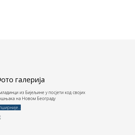
ото галерија
младинци из Бијељине у посјети код својих
ршњака на Новом Београду
ширније...