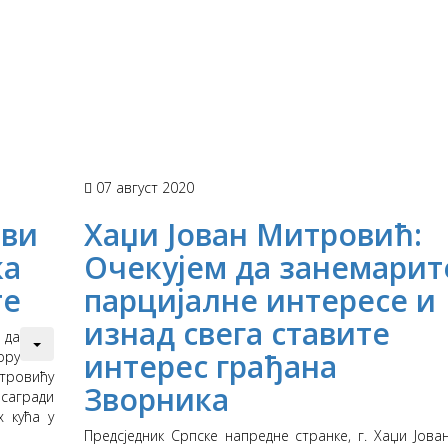
07 август 2020
ови
Хаџи Јован Митровић:
ка
Очекујем да занемарит
те
парцијалне интересе и
изнад свега ставите
 да
интерес грађана
ору
тровићу
Зворника
сагради
х кућа у
Предсједник Српске напредне странке, г. Хаџи Јова