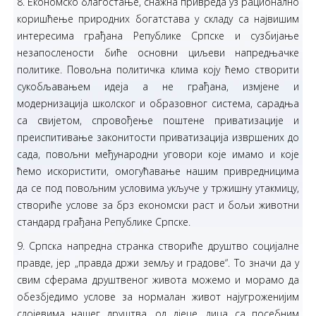
8. Економско благостање, снажна привреда уз рационално
коришћење природних богатстава у складу са највишим
интересима грађана Републике Српске и сузбијање
незапослености биће основни циљеви напредњачке
политике. Повољна политичка клима коју ћемо створити
сукобљавањем идеја а не грађана, измјене и
модернизација школског и образовног система, сарадња
са свијетом, спровођење поштене приватизације и
преиспитивање законитости приватизација извршених до
сада, повољни међународни уговори које имамо и које
ћемо искористити, омогућавање нашим привредницима
да се под повољним условима укључе у тржишну утакмицу,
створиће услове за брз економски раст и бољи животни
стандард грађана Републике Српске.
9. Српска напредна странка створиће друштво социјалне
правде, јер „правда држи земљу и градове“. То значи да у
свим сферама друштвеног живота можемо и морамо да
обезбједимо услове за нормалан живот најугроженијим
слојевима нашег друштва, од дјеце, лица са посебним