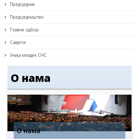
Предсједник
Предсједништво
Главни одбор
Савјети
Унија младих СНС
О нама
О нама