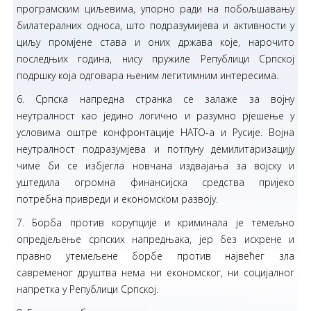
програмским циљевима, упорно ради на побољшавању
билатералних односа, што подразумијева и активности у
циљу промјене става и оних држава које, нарочито
последњих година, нису пружиле Републици Српској
подршку која одговара њеним легитимним интересима.
6. Српска напредна странка се залаже за војну
неутралност као једино логично и разумно рјешење у
условима оштре конфронтације НАТО-а и Русије. Војна
неутралност подразумјева и потпуну демилитаризацију
чиме би се избјегла новчана издвајања за војску и
уштедила огромна финансијска средства пријеко
потребна привреди и економском развоју.
7. Борба против корупције и криминала је темељно
опредјељење српских напредњака, јер без искрене и
правно утемељене борбе против највећег зла
савременог друштва нема ни економског, ни социјалног
напретка у Републици Српској.