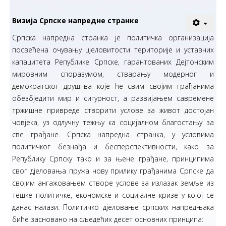
Визија Српске напредне странке
Српска напредна странка је политичка организација
посвећена очувању цјеловитости територије и уставних
капацитета Републике Српске, гарантованих Дејтонским
мировним споразумом, стварању модерног и
демократског друштва које ће свим својим грађанима
обезбједити мир и сигурност, а развијањем савремене
тржишне привреде створити услове за живот достојан
човјека, уз одлучну тежњу ка социјалном благостању за
све грађане. Српска напредна странка, у условима
политичког безнађа и бесперспективности, како за
Републику Српску тако и за њене грађане, принципима
свог дјеловања пружа нову прилику грађанима Српске да
својим ангажовањем створе услове за излазак земље из
тешке политичке, економске и социјалне кризе у којој се
данас налази. Политичко дјеловање српских напредњака
биће засновано на сљедећих десет основних принципа: