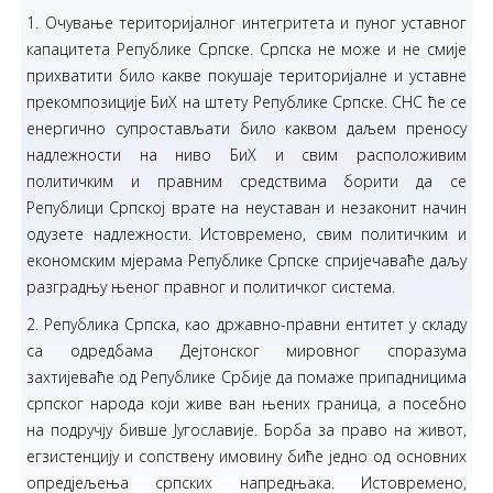
1. Очување територијалног интегритета и пуног уставног
капацитета Републике Српске. Српска не може и не смије
прихватити било какве покушаје територијалне и уставне
прекомпозиције БиХ на штету Републике Српске. СНС ће се
енергично супростављати било каквом даљем преносу
надлежности на ниво БиХ и свим расположивим
политичким и правним средствима борити да се
Републици Српској врате на неуставан и незаконит начин
одузете надлежности. Истовремено, свим политичким и
економским мjерама Републике Српске спријечаваће даљу
разградњу њеног правног и политичког система.
2. Република Српска, као државно-правни ентитет у складу
са одредбама Дејтонског мировног споразума
захтијеваће од Републике Србије да помаже припадницима
српског народа који живе ван њених граница, а посебно
на подручју бивше Југославије. Борба за право на живот,
егзистенцију и сопствену имовину биће једно од основних
опредјељења српских напредњака. Истовремено,