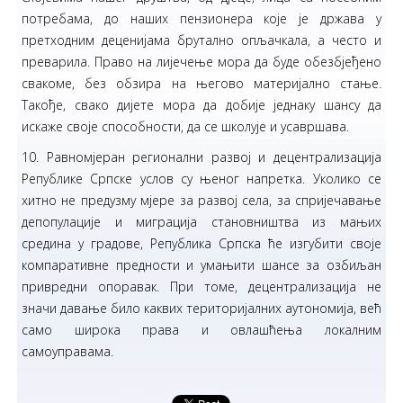
потребама, до наших пензионера које је држава у
претходним деценијама брутално опљачкала, а често и
преварила. Право на лијечење мора да буде обезбјеђено
свакоме, без обзира на његово материјално стање.
Такође, свако дијете мора да добије једнаку шансу да
искаже своје способности, да се школује и усавршава.
10. Равномјеран регионални развој и децентрализација
Републике Српске услов су њеног напретка. Уколико се
хитно не предузму мјере за развој села, за спријечавање
депопулације и миграција становништва из мањих
средина у градове, Република Српска ће изгубити своје
компаративне предности и умањити шансе за озбиљан
привредни опоравак. При томе, децентрализација не
значи давање било каквих територијалних аутономија, већ
само широка права и овлашћења локалним
самоуправама.