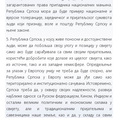
загарантованих права припадника националних мањина.
Република Српска мора да буде примјер националне и
вјерске толеранције, заједничког и пријатељског суживота
људи који признају, воле и поштују Републику Српску и
њене законе.
5. Република Српска, у којој живе поносни и достојанствени
људи, може да побољша своју улогу и позицију у свијету
само ако буде сарађивала са свим својим пријатељима,
користећи добробити које долазе из цијелог свијета, како
из источне, тако и из западне хемисфере. Опредјељење
за улазак у Европску унију не треба да буде спорно, али
Република Српска у Европу може да уђе само као
територијално и институционално сачувана. Истовремено,
Српска треба да, у оквиру својих надлежности, развија
најближе односе са Руском федерацијом, Кином, Индијом и
осталим великим политичким и економским силама у
свијету, али и традиционалним пријатељима и
савезницима наше земље, као и да, у складу са овим