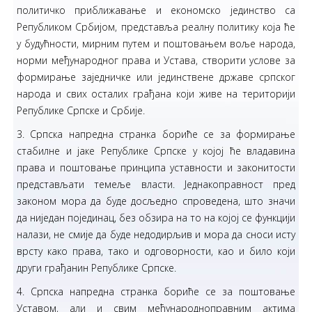
политичко приближавање и економско јединство са
Републиком Србијом, представља реалну политику која ће
у будућности, мирним путем и поштовањем воље народа,
норми међународног права и Устава, створити услове за
формирање заједничке или јединствене државе српског
народа и свих осталих грађана који живе на територији
Републике Српске и Србије.
3. Српска напредна странка бориће се за формирање
стабилне и јаке Републике Српске у којој ће владавина
права и поштовање принципа уставности и законитости
представљати темеље власти. Једнакоправност пред
законом мора да буде досљедно спроведена, што значи
да ниједан појединац, без обзира на то на којој се функцији
налази, не смије да буде недодирљив и мора да сноси исту
врсту како права, тако и одговорности, као и било који
други грађанин Републике Српске.
4. Српска напредна странка бориће се за поштовање
Уставом, али и свим међународноправним актима