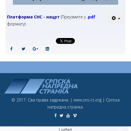
Платформа СНС - нацрт
(Преузмите у
.pdf
формату)
© 2017. Сва права задржана. | www.sns-rs.org | Српска
напредна странка.
LogNet